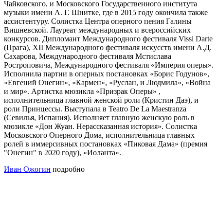
Чайковского, и Московского Государственного института
музыки имени А. Г. Шнитке, где в 2015 году окончила также
ассистентуру. Солистка Центра оперного пения Галины
Вишневской. Лауреат международных и всероссийских
конкурсов. Дипломант Международного фестиваля Vissi Darte
(Прага), XII Международного фестиваля искусств имени А.Д.
Сахарова, Международного фестиваля Мстислава
Ростроповича, Международного фестиваля «Империя оперы».
Исполнила партии в оперных постановках «Борис Годунов»,
«Евгений Онегин», «Кармен», «Руслан, и Людмила», «Война
и мир». Артистка мюзикла «Призрак Оперы» ,
исполнительница главной женской роли (Кристин Даэ), и
роли Принцессы. Выступала в Teatro De La Maestranza
(Севилья, Испания). Исполняет главную женскую роль в
мюзикле «Дон Жуан. Нерассказанная история». Солистка
Московского Оперного Дома, исполнительница главных
ролей в иммерсивных постановках «Пиковая Дама» (премия
"Онегин" в 2020 году), «Иоланта».
Иван Ожогин
подробно