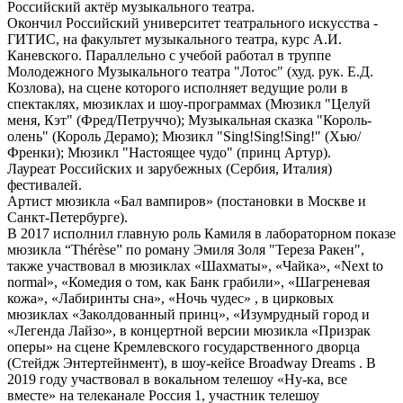
Российский актёр музыкального театра.
Окончил Российский университет театрального искусства -
ГИТИС, на факультет музыкального театра, курс А.И.
Каневского. Параллельно с учебой работал в труппе
Молодежного Музыкального театра "Лотос" (худ. рук. Е.Д.
Козлова), на сцене которого исполняет ведущие роли в
спектаклях, мюзиклах и шоу-программах (Мюзикл "Целуй
меня, Кэт" (Фред/Петруччо); Музыкальная сказка "Король-
олень" (Король Дерамо); Мюзикл "Sing!Sing!Sing!" (Хью/
Френки); Мюзикл "Настоящее чудо" (принц Артур).
Лауреат Российских и зарубежных (Сербия, Италия)
фестивалей.
Артист мюзикла «Бал вампиров» (постановки в Москве и
Санкт-Петербурге).
В 2017 исполнил главную роль Камиля в лабораторном показе
мюзикла “Thérèse” по роману Эмиля Золя "Тереза Ракен",
также участвовал в мюзиклах «Шахматы», «Чайка», «Next to
normal», «Комедия о том, как Банк грабили», «Шагреневая
кожа», «Лабиринты сна», «Ночь чудес» , в цирковых
мюзиклах «Заколдованный принц», «Изумрудный город и
«Легенда Лайзо», в концертной версии мюзикла «Призрак
оперы» на сцене Кремлевского государственного дворца
(Стейдж Энтертейнмент), в шоу-кейсе Broadway Dreams . В
2019 году участвовал в вокальном телешоу «Ну-ка, все
вместе» на телеканале Россия 1, участник телешоу