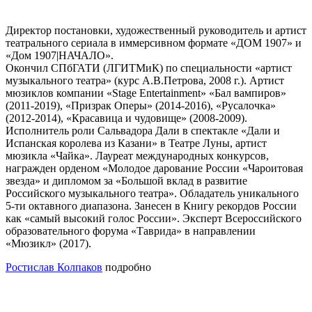
Директор постановки, художественный руководитель и артист
театрального сериала в иммерсивном формате «ДОМ 1907» и
«Дом 1907|НАЧАЛО».
Окончил СПбГАТИ (ЛГИТМиК) по специальности «артист
музыкального театра» (курс А.В.Петрова, 2008 г.). Артист
мюзиклов компании «Stage Entertainment» «Бал вампиров»
(2011-2019), «Призрак Оперы» (2014-2016), «Русалочка»
(2012-2014), «Красавица и чудовище» (2008-2009).
Исполнитель роли Сальвадора Дали в спектакле «Дали и
Испанская королева из Казани» в Театре Луны, артист
мюзикла «Чайка». Лауреат международных конкурсов,
награжден орденом «Молодое дарование России «Чароитовая
звезда» и дипломом за «Большой вклад в развитие
Российского музыкального театра». Обладатель уникального
5-ти октавного диапазона. Занесен в Книгу рекордов России
как «самый высокий голос России». Эксперт Всероссийского
образовательного форума «Таврида» в направлении
«Мюзикл» (2017).
Ростислав Колпаков
подробно