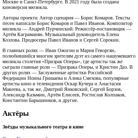
Москве и Санкт-Петербурге. В 2021 году была создана
киноверсия мюзикла.
Авторы проекта: Автор сценария — Борис Комаров. Тексты
песен написали Борис Комаров и Павел Иванов. Композитор
мюзикла — Андрей Пурчинский. Режиссёр-постановщик —
Артём Каграманян. Музыкальный руководитель Елена
Козлова. Продюсеры Павел Иванов и Сергей Сорокин.
В главных ролях — Иван Ожогин и Мария Геворгян,
полюбившийся многим зрителям дуэт из самого нашумевшего
мюзикла столетия «Призрак Оперы», где артисты так же
сыграли главные роли — Призрака Оперы, и Кристин Даэ. В
других ролях — Заслуженные артистки Российской
Федерации Нонна Гришаева и Алика Смехова, популярные
артисты кино и телевидения Оскар Кучера и Анастасия
Макеева, а, так же, Дмитрий Янковский, Сергей Борзов,
Александр Казьмин, Артём Елисеев, Ростислав Колпаков,
Константин Барышников, и другие.
Актёры
Звёзды музыкального театра и кино