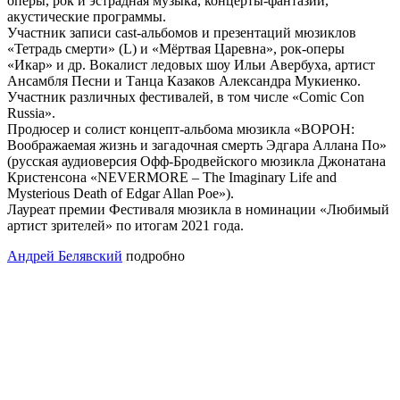
оперы, рок и эстрадная музыка, концерты-фантазии,
акустические программы.
Участник записи cast-альбомов и презентаций мюзиклов
«Тетрадь смерти» (L) и «Мёртвая Царевна», рок-оперы
«Икар» и др. Вокалист ледовых шоу Ильи Авербуха, артист
Ансамбля Песни и Танца Казаков Александра Мукиенко.
Участник различных фестивалей, в том числе «Comic Con
Russia».
Продюсер и солист концепт-альбома мюзикла «ВОРОН:
Воображаемая жизнь и загадочная смерть Эдгара Аллана По»
(русская аудиоверсия Офф-Бродвейского мюзикла Джонатана
Кристенсона «NEVERMORE – The Imaginary Life and
Mysterious Death of Edgar Allan Poe»).
Лауреат премии Фестиваля мюзикла в номинации «Любимый
артист зрителей» по итогам 2021 года.
Андрей Белявский
подробно