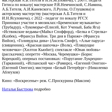
мастерская А.Б.Тителя и И.Н.Ясуловича), с 2007г. педагог
Гитиса по вокалу( мастерские Р.Я.Немчинской, С.Намина,
А.Б.Тителя, А.И.Каневского, Л.Руллы, О.Глушкова) и
актерскому мастерству (мастерская А.Б.Тителя и
И.Н.Ясуловича), с 2022 - педагог по вокалу РГСУ.
Принимал участие в мюзиклах:«Бременские музыканты»
(Трубадур), «Лукоморье»(Елисей, Кот Ученый, Баба Яга)
«Иствикские ведьмы»(Майкл Споффорд), «Белка и Стрелка»
(Казбек), «Франсуа Вийон. Три дня в Париже» (Франсуа
Вийон), «Голивудска дива» (Аксель Свифт), «Алые паруса»
(священник), «Красная шапочка» (Волк), «Пляшущие
человечки» (Хилтон Кьюбит); спектакле «Юная любовь»
(рассказчик); оперетте «Москва, Черемушки» (Борис
Корецкий), оперных постановках: «Поругание Лукреции»
(Тарквиний), «Испанский час» (Рамиро), «Евгений Онегин»
(Евгений Онегин); мистерии «Белый Петербург» (Николенко
Аблеухов)
Кино: «Воскресенье» реж. С.Проскурина (Максим)
Наталья Быстрова
подробно