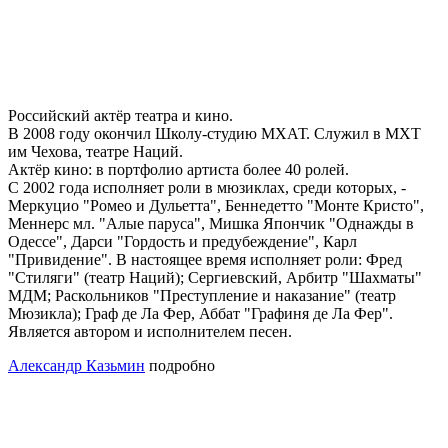
Российский актёр театра и кино.
В 2008 году окончил Школу-студию МХАТ. Служил в МХТ
им Чехова, театре Наций.
Актёр кино: в портфолио артиста более 40 ролей.
С 2002 года исполняет роли в мюзиклах, среди которых, -
Меркуцио "Ромео и Дульетта", Беннедетто "Монте Кристо",
Меннерс мл. "Алые паруса", Мишка Япончик "Однажды в
Одессе", Дарси "Гордость и предубеждение", Карл
"Привидение". В настоящее время исполняет роли: Фред
"Стиляги" (театр Наций); Сергиевский, Арбитр "Шахматы"
МДМ; Раскольников "Преступление и наказание" (театр
Мюзикла); Граф де Ла Фер, Аббат "Графиня де Ла Фер".
Является автором и исполнителем песен.
Александр Казьмин
подробно