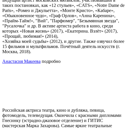
Ведущий артист московских мюзиклов, участвовавший в
таких постановках, как «12 стульев», «CATS», «Notre Dame de
Paris», «Ромео и Джульетта», «Монте Кристо», «Кабаре»,
«Обыкновенное чудо», «Граф Орлов», «Анна Каренина»,
«Прайм-Тайм!», "Вий", "Парфюмер", "Безымянная звезда",
"Русалочка" и др. В активе артиста работа в кино, среди
которых «Новая жизнь» (2017), «Екатерина. Взлёт» (2017),
«Прощай, любимая!» (2014),
«Хозяйка моей судьбы» (2012), и другие. Также озвучил более
15 фильмов и мультфильмов. Почётный деятель искусств (г.
Москва, 2018).
Анастасия Макеева
подробно
Российская актриса театра, кино и дубляжа, певица,
фотомодель, телеведущая. Окончила с красными дипломами
Гнесинку (эстрадно-джазовое отделение) и ГИТИС
(мастерская Марка Захарова). Самые яркие театральные