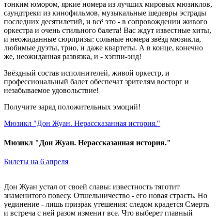
тонким юмором, яркие номера из лучших мировых мюзиклов,
саундтреки из кинофильмов, музыкальные шедевры эстрады
последних десятилетий, и всё это - в сопровождении живого
оркестра и очень стильного балета! Вас ждут известные хиты,
и неожиданные сюрпризы: сольные номера звёзд мюзикла,
любимые дуэты, трио, и даже квартеты. А в конце, конечно
же, неожиданная развязка, и - хэппи-энд!
Звёздный состав исполнителей, живой оркестр, и
профессиональный балет обеспечат зрителям восторг и
незабываемое удовольствие!
Получите заряд положительных эмоций!
Мюзикл "Дон Жуан. Нерассказанная история."
Мюзикл "Дон Жуан. Нерассказанная история."
Билеты на 6 апреля
Дон Жуан устал от своей славы: известность тяготит
знаменитого повесу. Отшельничество - его новая страсть. Но
уединение - лишь призрак утешения: следом крадется Смерть
и встреча с ней разом изменит все. Что выберет главный