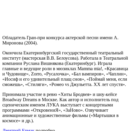
Обладатель Гран-при конкурса актерской песни имени А.
Миронова (2004).
Окончила Екатеринбургский государственный театральный
институт (мастерская В.В. Белоусова). Работала в Театральной
компании Руслана Вишнякова (Екатеринбург). Играла
главные и ведущие роли в мюзиклах Mamma mia!, «Красавица
и Чудовище», Zorro, «Русалочка», «Бал вампиров», «Чаплин»,
«Иосиф и его удивительный плащ снов», «Поймай меня, если
сможешь», «Стиляги», «Ромео vs Джульетта. ХХ лет спустя».
Принимала участие в ревю «Хиты Бродвея» и шоу-кейсе
Broadway Dreams в Москве. Как автор и исполнитель под
сценическим именем ЛУКА выступает с концертными
программами «ОткровениЯ», «ЗаНово». Озвучивает
анимационные и художественные фильмы («Мартышки в
космосе» и др.).
Дмитрий Ермак
подробно