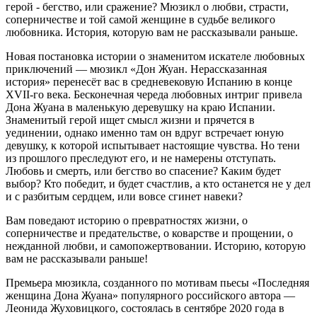
герой - бегство, или сражение? Мюзикл о любви, страсти,
соперничестве и той самой женщине в судьбе великого
любовника. История, которую вам не рассказывали раньше.
Новая постановка истории о знаменитом искателе любовных
приключений — мюзикл «Дон Жуан. Нерассказанная
история» перенесёт вас в средневековую Испанию в конце
XVII-го века. Бесконечная череда любовных интриг привела
Дона Жуана в маленькую деревушку на краю Испании.
Знаменитый герой ищет смысл жизни и прячется в
уединении, однако именно там он вдруг встречает юную
девушку, к которой испытывает настоящие чувства. Но тени
из прошлого преследуют его, и не намерены отступать.
Любовь и смерть, или бегство во спасение? Каким будет
выбор? Кто победит, и будет счастлив, а кто останется не у дел
и с разбитым сердцем, или вовсе сгинет навеки?
Вам поведают историю о превратностях жизни, о
соперничестве и предательстве, о коварстве и прощении, о
нежданной любви, и самопожертвовании. Историю, которую
вам не рассказывали раньше!
Премьера мюзикла, созданного по мотивам пьесы «Последняя
женщина Дона Жуана» популярного российского автора —
Леонида Жуховицкого, состоялась в сентябре 2020 года в