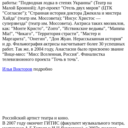
работы: "Подводная лодка в степях Украины" (Театр на
Малой Бронной); Арт-проект "Отель двух миров" (ЦТК
"Согласие"); "Странная история доктора Джекила и мистера
Хайда" (театр им. Моссовета); "Иисус Христос —
суперзвезда" (театр им. Моссовета). Актриса таких мюзиклов,
как: "Монте Кристо", "Zorro", "Иствикские ведьмы", "Mamma
Mia!", "Чикаго", "Территория страсти”, "Мастер и
Маргарита", "Онегин", "Дон Жуан. Нерассказанная история"
и др. Фильмография актрисы насчитывает более 30 успешных
работ. Так же, в 2004 году, Анастасии было присвоено звание
“Вице-мисс "Мисс Вселенная, Россия". Финалистка
телевизионного проекта "Точь в точь".
Илья Викторов
подробно
Российский артист театра и кино.
В 2007 году окончит ГИТИС (факультет музыкального театра,