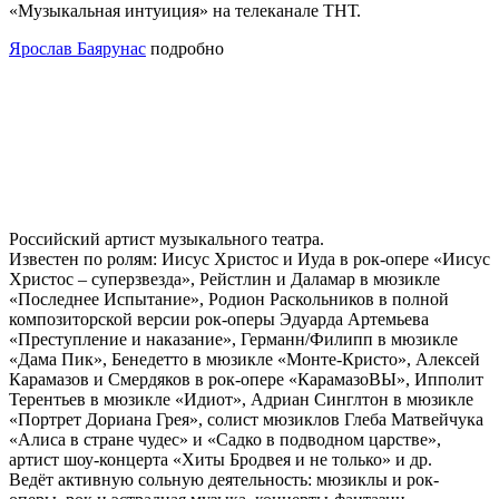
«Музыкальная интуиция» на телеканале ТНТ.
Ярослав Баярунас
подробно
Российский артист музыкального театра.
Известен по ролям: Иисус Христос и Иуда в рок-опере «Иисус
Христос – суперзвезда», Рейстлин и Даламар в мюзикле
«Последнее Испытание», Родион Раскольников в полной
композиторской версии рок-оперы Эдуарда Артемьева
«Преступление и наказание», Германн/Филипп в мюзикле
«Дама Пик», Бенедетто в мюзикле «Монте-Кристо», Алексей
Карамазов и Смердяков в рок-опере «КарамазоВЫ», Ипполит
Терентьев в мюзикле «Идиот», Адриан Синглтон в мюзикле
«Портрет Дориана Грея», солист мюзиклов Глеба Матвейчука
«Алиса в стране чудес» и «Садко в подводном царстве»,
артист шоу-концерта «Хиты Бродвея и не только» и др.
Ведёт активную сольную деятельность: мюзиклы и рок-