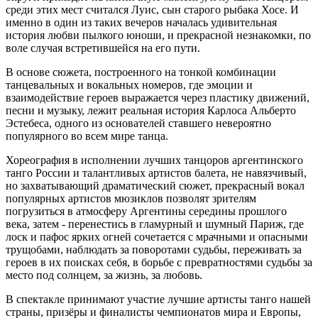
среди этих мест считался Луис, сын старого рыбака Хосе. И
именно в один из таких вечеров началась удивительная
история любви пылкого юноши, и прекрасной незнакомки, по
воле случая встретившейся на его пути.
В основе сюжета, построенного на тонкой комбинации
танцевальных и вокальных номеров, где эмоции и
взаимодействие героев выражается через пластику движений,
песни и музыку, лежит реальная история Карлоса Альберто
Эстебеса, одного из основателей ставшего невероятно
популярного во всем мире танца.
Хореография в исполнении лучших танцоров аргентинского
танго России и талантливых артистов балета, не навязчивый,
но захватывающий драматический сюжет, прекрасный вокал
популярных артистов мюзиклов позволят зрителям
погрузиться в атмосферу Аргентины середины прошлого
века, затем - перенестись в гламурный и шумный Париж, где
лоск и пафос ярких огней сочетается с мрачными и опасными
трущобами, наблюдать за поворотами судьбы, переживать за
героев в их поисках себя, в борьбе с превратностями судьбы за
место под солнцем, за жизнь, за любовь.
В спектакле принимают участие лучшие артисты танго нашей
страны, призёры и финалисты чемпионатов мира и Европы,