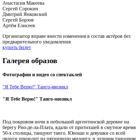
Анастасия Макеева
Сергей Сорокин
Дмитрий Янковский
Сергей Борзов
Артём Елисеев
Организатор вправе внести изменения в состав актёров без
предварительного уведомления
купить билет
Галерея образов
Фотографии и видео со спектаклей
"Я Тебе Верю!" Танго-мюзикл
"Я Тебе Верю!" Танго-мюзикл
Под покровом ночи в небольшой аргентинской деревне на
берегу Рио-де-ла-Плата, вдали от притихшей в смутное время
50-х столицы, танцуют танго. Юноши и девушки со всей
округи приходит на пятничную милонгу, и лучшим танцором