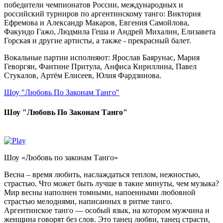
победители чемпионатов России, международных и
российский турниров по аргентинскому танго: Виктория
Ефремова и Александр Макаров, Евгения Самойлова,
Факундо Гажо, Людмила Геша и Андрей Михалин, Елизавета
Горская и другие артисты, а также - прекрасный балет.
Вокальные партии исполняют: Ярослав Баярунас, Мария
Геворгян, Фантине Притула, Анфиса Кириллина, Павел
Стукалов, Артём Елисеев, Юлия Фардзинова.
Шоу "Любовь По Законам Танго"
Шоу "Любовь По Законам Танго"
Шоу «Любовь по законам Танго»
Весна – время любить, наслаждаться теплом, нежностью,
страстью. Что может быть лучше в такие минуты, чем музыка?
Мир весны наполнен томными, напоенными любовной
страстью мелодиями, написанных в ритме танго.
Аргентинское танго — особый язык, на котором мужчина и
женщина говорят без слов. Это танец любви, танец страсти,