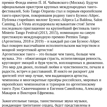
премии Фонда имени П. И. Чайковского (Москва). Будучи
официальным оркестром крупных международных танго-
фестивалей, Solo Tango Orquesta стал и первым европейским
танго-оркестром, покорившим родину танго Буэнос-Айрес.
Публика старейших милонг Буэнос-Айреса La Baldosa, Salon
Canning, La Viruta аплодировала музыкантам стоя! Затем
последовало приглашение на крупнейший фестиваль танго
Misterio Tango Festival (2013, 2015), номинации на самую
престижную международную премию Premios Tango
(Аргентина, 2018 и 2019) – и каждый раз сам Буэнос-Айрес
был покорен высочайшим исполнительским мастерством и
мощной энергетикой артистов!
Аргентинское танго – это больше чем танец, больше чем
музыка. Это - обжигающая страсть, испепеляющая ревность,
круговорот эмоций и буря чувств, воплощенных в движении.
Это мир для двоих, полный любви и чувственности, печали и
радости, встреч и расставаний. И никто не раскроет для
зрителей этот мир лучше, чем выдающиеся артисты,
чемпионы и многократные призёры российских, мировых и
европейских чемпионатов и турниров по аргентинскому
танго Луис Сквиччиарини и Евгения Самойлова, Александр
Макаров и Виктория Ефремова.
Зажигательные танцы, таинственные звуки музыки,
рождающие трепетание сердец, будут представлены в