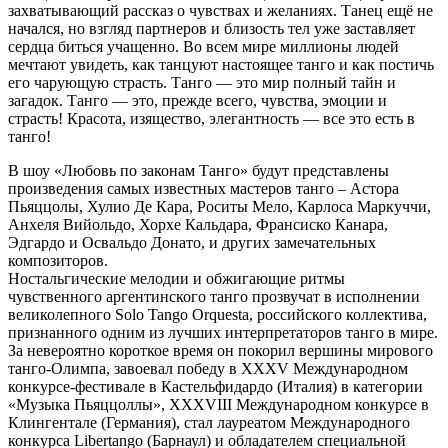
захватывающий рассказ о чувствах и желаниях. Танец ещё не
начался, но взгляд партнеров и близость тел уже заставляет
сердца биться учащенно. Во всем мире миллионы людей
мечтают увидеть, как танцуют настоящее танго и как постичь
его чарующую страсть. Танго — это мир полный тайн и
загадок. Танго — это, прежде всего, чувства, эмоции и
страсть! Красота, изящество, элегантность — все это есть в
танго!
В шоу «Любовь по законам Танго» будут представлены
произведения самых известных мастеров танго – Астора
Пьяццолы, Хулио Де Кара, Роситы Мело, Карлоса Маркуччи,
Анхеля Вийольдо, Хорхе Кальдара, Франсиско Канара,
Эдгардо и Освальдо Донато, и других замечательных
композиторов.
Ностальгические мелодии и обжигающие ритмы
чувственного аргентинского танго прозвучат в исполнении
великолепного Solo Tango Orquesta, российского коллектива,
признанного одним из лучших интерпретаторов танго в мире.
За невероятно короткое время он покорил вершины мирового
танго-Олимпа, завоевал победу в XXXV Международном
конкурсе-фестивале в Кастельфидардо (Италия) в категории
«Музыка Пьяццоллы», XXXVIII Международном конкурсе в
Клингентале (Германия), стал лауреатом Международного
конкурса Libertango (Барнаул) и обладателем специальной