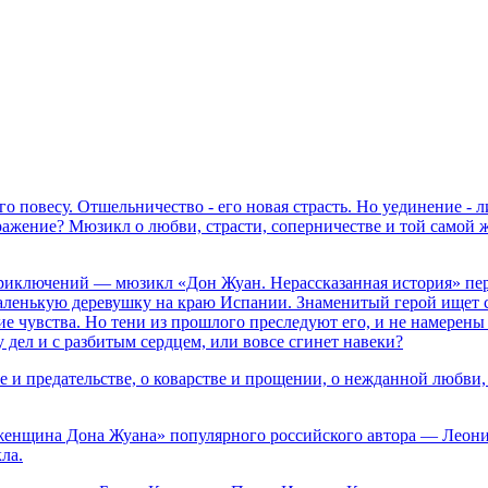
го повесу. Отшельничество - его новая страсть. Но уединение - 
 сражение? Мюзикл о любви, страсти, соперничестве и той самой
риключений — мюзикл «Дон Жуан. Нерассказанная история» пере
аленькую деревушку на краю Испании. Знаменитый герой ищет с
е чувства. Но тени из прошлого преследуют его, и не намерены 
 у дел и с разбитым сердцем, или вовсе сгинет навеки?
е и предательстве, о коварстве и прощении, о нежданной любви
енщина Дона Жуана» популярного российского автора — Леонида
ла.