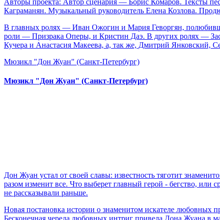
Авторы проекта: Автор сценария — Борис Комаров. Тексты п
Каграманян. Музыкальный руководитель Елена Козлова. Прод
В главных ролях — Иван Ожогин и Мария Геворгян, полюбивши
роли — Призрака Оперы, и Кристин Даэ. В других ролях — За
Кучера и Анастасия Макеева, а, так же, Дмитрий Янковский, С
Мюзикл "Дон Жуан" (Санкт-Петербург)
Мюзикл "Дон Жуан" (Санкт-Петербург)
Дон Жуан устал от своей славы: известность тяготит знаменито
разом изменит все. Что выберет главный герой - бегство, или
не рассказывали раньше.
Новая постановка истории о знаменитом искателе любовных п
Бесконечная череда любовных интриг привела Дона Жуана в м