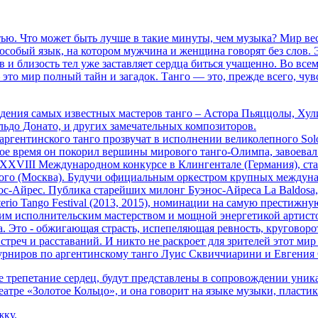
астью. Что может быть лучше в такие минуты, чем музыка? Мир
собый язык, на котором мужчина и женщина говорят без слов. Э
ов и близость тел уже заставляет сердца биться учащенно. Во в
это мир полный тайн и загадок. Танго — это, прежде всего, чувс
дения самых известных мастеров танго – Астора Пьяццолы, Хул
льдо Донато, и других замечательных композиторов.
гентинского танго прозвучат в исполнении великолепного Solo
откое время он покорил вершины мирового танго-Олимпа, завоев
XVIII Международном конкурсе в Клингентале (Германия), стал
го (Москва). Будучи официальным оркестром крупных междунаро
-Айрес. Публика старейших милонг Буэнос-Айреса La Baldosa, S
erio Tango Festival (2013, 2015), номинации на самую престиж
шим исполнительским мастерством и мощной энергетикой артист
а. Это - обжигающая страсть, испепеляющая ревность, круговор
встреч и расставаний. И никто не раскроет для зрителей этот 
урниров по аргентинскому танго Луис Сквиччиарини и Евгения
трепетание сердец, будут представлены в сопровождении уника
атре «Золотое Кольцо», и она говорит на языке музыки, пластики
жку.