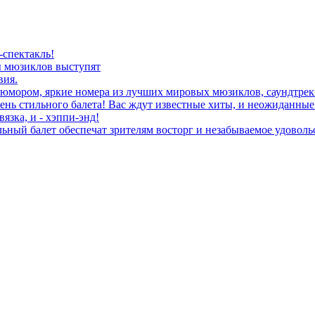
спектакль!
ы мюзиклов выступят
вия.
 юмором, яркие номера из лучших мировых мюзиклов, саундтре
очень стильного балета! Вас ждут известные хиты, и неожиданн
язка, и - хэппи-энд!
ьный балет обеспечат зрителям восторг и незабываемое удоволь