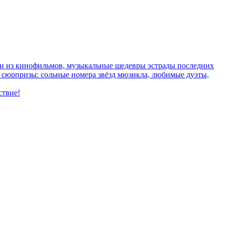
ки из кинофильмов, музыкальные шедевры эстрады последних
ые сюрпризы: сольные номера звёзд мюзикла, любимые дуэты,
ствие!