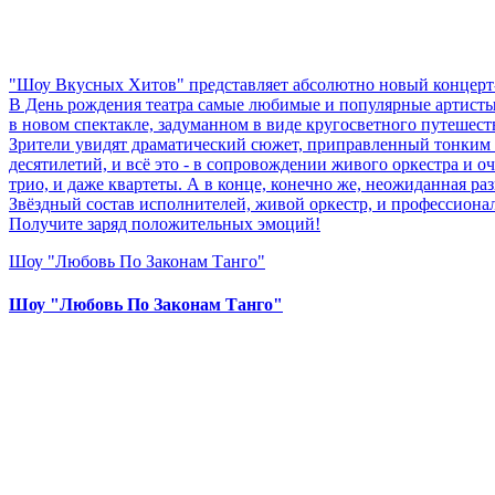
"Шоу Вкусных Хитов" представляет абсолютно новый концерт-
В День рождения театра самые любимые и популярные артист
в новом спектакле, задуманном в виде кругосветного путешест
Зрители увидят драматический сюжет, приправленный тонким
десятилетий, и всё это - в сопровождении живого оркестра и 
трио, и даже квартеты. А в конце, конечно же, неожиданная разв
Звёздный состав исполнителей, живой оркестр, и профессионал
Получите заряд положительных эмоций!
Шоу "Любовь По Законам Танго"
Шоу "Любовь По Законам Танго"