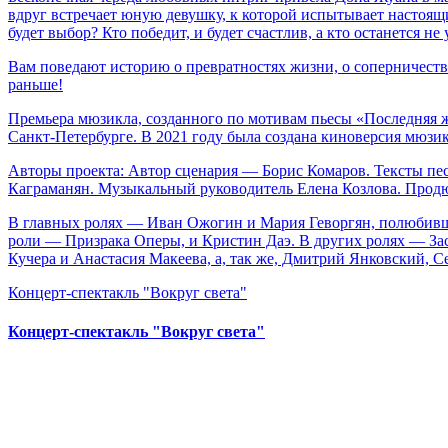
вдруг встречает юную девушку, к которой испытывает настоящи
будет выбор? Кто победит, и будет счастлив, а кто останется не
Вам поведают историю о превратностях жизни, о соперничеств
раньше!
Премьера мюзикла, созданного по мотивам пьесы «Последняя ж
Санкт-Петербурге. В 2021 году была создана киноверсия мюзик
Авторы проекта: Автор сценария — Борис Комаров. Тексты п
Каграманян. Музыкальный руководитель Елена Козлова. Прод
В главных ролях — Иван Ожогин и Мария Геворгян, полюбивши
роли — Призрака Оперы, и Кристин Даэ. В других ролях — За
Кучера и Анастасия Макеева, а, так же, Дмитрий Янковский, С
Концерт-спектакль "Вокруг света"
Концерт-спектакль "Вокруг света"