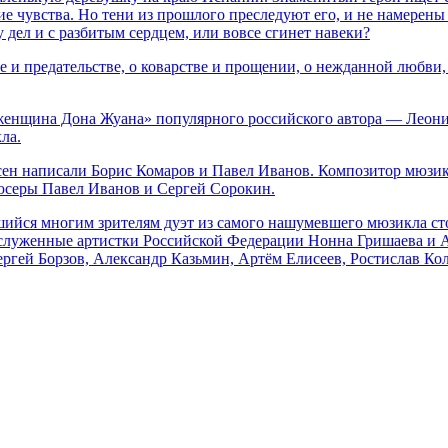
е чувства. Но тени из прошлого преследуют его, и не намерены 
 у дел и с разбитым сердцем, или вовсе сгинет навеки?
е и предательстве, о коварстве и прощении, о нежданной любви
енщина Дона Жуана» популярного российского автора — Леонида
ла.
есен написали Борис Комаров и Павел Иванов. Композитор мю
юсеры Павел Иванов и Сергей Сорокин.
йся многим зрителям дуэт из самого нашумевшего мюзикла сто
служенные артистки Российской Федерации Нонна Гришаева и А
ергей Борзов, Александр Казьмин, Артём Елисеев, Ростислав Ко