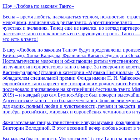
Шоу «Любовь по законам Танго»
Весна – время любить, наслаждаться теплом, нежностью, стр
мелодиями, написанных в ритме танго. Аргентинское танго — о
чувствах и желаниях. Танец ещё не начался, но взгляд партнер
настоящее танго и как постичь его чарующую страсть. Танго — 
это есть в танго!
В шоу «Любовь по законам Танго» будут представлены произве
Вийольдо, Хорхе Кальдара, Франсиско Канара, Эдгардо и Осва
Ностальгические мелодии и обжигающие ритмы чувственного ар
из лучших интерпретаторов танго в мире. За невероятно кор
Кастельфидардо (Италия) в категории «Музыка Пьяццоллы», XX
обладателем специальной премии Фонда имени П. И. Чайковско
европейским танго-оркестром, покорившим родину танго Буэнос
последовало приглашение на крупнейший фестиваль танго Mist
2019) – и каждый раз сам Буэнос-Айрес был покорен высочай
Аргентинское танго – это больше чем танец, больше чем музык
для двоих, полный любви и чувственности, печали и радости, 
призёры российских, мировых и европейских чемпионатов и т
Зажигательные танцы, таинственные звуки музыки, рождающие 
Виктории Володиной. В этот весенний вечер любовь живет в те
Выражаем благодарность Московскому Театру Танго за поддер