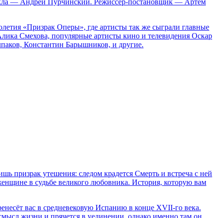
зикла — Андрей Пурчинский. Режиссёр-постановщик — Артём
летия «Призрак Оперы», где артисты так же сыграли главные
лика Смехова, популярные артисты кино и телевидения Оскар
лпаков, Константин Барышников, и другие.
лишь призрак утешения: следом крадется Смерть и встреча с ней
 женщине в судьбе великого любовника. История, которую вам
несёт вас в средневековую Испанию в конце XVII-го века.
мысл жизни и прячется в уединении, однако именно там он