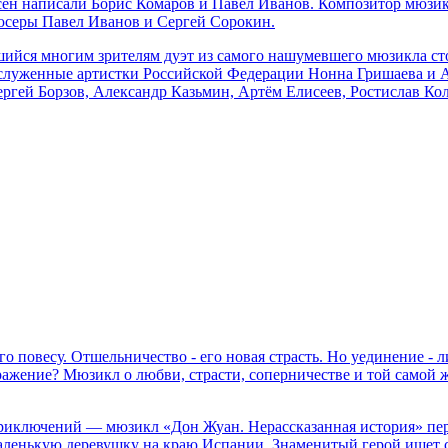
есен написали Борис Комаров и Павел Иванов. Композитор мю
юсеры Павел Иванов и Сергей Сорокин.
йся многим зрителям дуэт из самого нашумевшего мюзикла сто
служенные артистки Российской Федерации Нонна Гришаева и А
ергей Борзов, Александр Казьмин, Артём Елисеев, Ростислав Ко
го повесу. Отшельничество - его новая страсть. Но уединение - 
 сражение? Мюзикл о любви, страсти, соперничестве и той самой
риключений — мюзикл «Дон Жуан. Нерассказанная история» пере
аленькую деревушку на краю Испании. Знаменитый герой ищет с