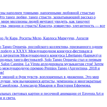
 весны наполнен томными, напоенными любовной страстью
то танец любви, танец страсти, захватывающий рассказ о
сем мире миллионы людей мечтают увидеть, как танцуют
тва, эмоции и страсть! Красота, изящество, элегантность — все
ио Де Кара, Роситы Мело, Карлоса Маркуччи, Анхеля
 Tango Orquesta, российского коллектива, признанного одним
ал победу в XXXV Международном конкурсе-фестивале в
 лауреатом Международного конкурса Libertango (Барнаул) и
дных танго-фестивалей, Solo Tango Orquesta стал и первым
alon Canning, La Viruta аплодировала музыкантам стоя! Затем
ную международную премию Premios Tango (Аргентина, 2018 и
ов!
от эмоций и буря чувств, воплощенных в движении. Это мир
мир лучше, чем выдающиеся артисты, чемпионы и многократные
 Самойлова, Александр Макаров и Виктория Ефремова.
льных световых картин и песочной анимации от Enveora Art и
 и света.