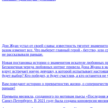
Дон Жуан устал от своей славы: известность тяготит знаменито
разом изменит все. Что выберет главный герой - бегство, или
не рассказывали раньше.
Новая постановка истории о знаменитом искателе любовных п
Бесконечная череда любовных интриг привела Дона Жуана в м
вдруг встречает юную девушку, к которой испытывает настоящи
будет выбор? Кто победит, и будет счастлив, а кто останется не
Вам поведают историю о превратностях жизни, о соперничеств
раньше!
Премьера мюзикла, созданного по мотивам пьесы «Последняя ж
Санкт-Петербурге. В 2021 году была создана киноверсия мюзик