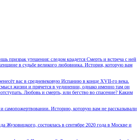
лишь призрак утешения: следом крадется Смерть и встреча с ней
 женщине в судьбе великого любовника. История, которую вам
несёт вас в средневековую Испанию в конце XVII-го века.
мысл жизни и прячется в уединении, однако именно там он
отступать. Любовь и смерть, или бегство во спасение? Каким
, и самопожертвовании. Историю, которую вам не рассказывали
 Жуховицкого, состоялась в сентябре 2020 года в Москве и