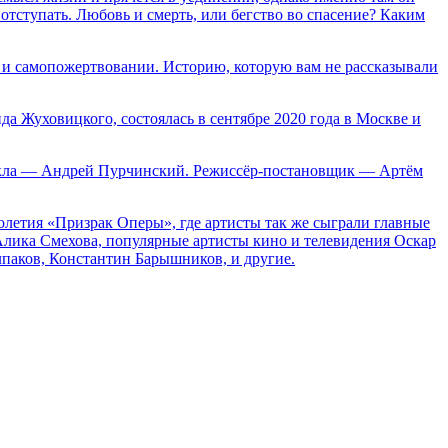
отступать. Любовь и смерть, или бегство во спасение? Каким
, и самопожертвовании. Историю, которую вам не рассказывали
 Жуховицкого, состоялась в сентябре 2020 года в Москве и
зикла — Андрей Пурчинский. Режиссёр-постановщик — Артём
летия «Призрак Оперы», где артисты так же сыграли главные
лика Смехова, популярные артисты кино и телевидения Оскар
лпаков, Константин Барышников, и другие.